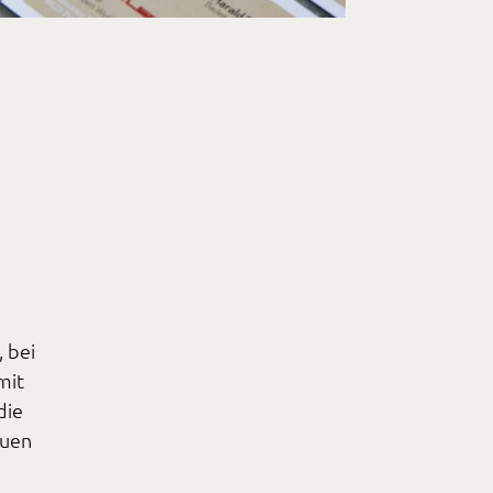
, bei
mit
die
euen